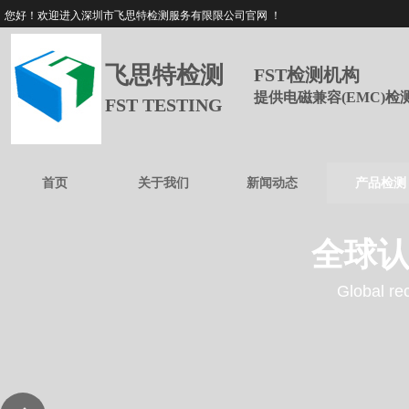
您好！欢迎进入深圳市飞思特检测服务有限限公司官网 ！
飞思特检测
FST检测机构
提供电磁兼容(EMC)
FST TESTING
首页
关于我们
新闻动态
产品检测
全球认
Global rec