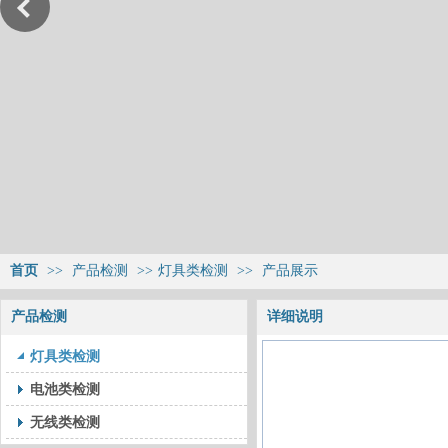
首页
>>
产品检测
>>
灯具类检测
>>
产品展示
产品检测
详细说明
灯具类检测
电池类检测
无线类检测