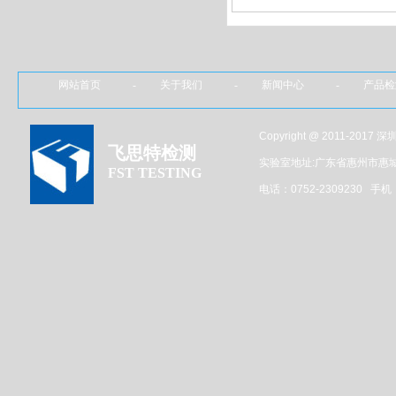
网站首页 - 关于我们 - 新闻中心 - 产品
Copyright @ 2011-201
飞思特检测
实验室地址:广东省惠州市惠
FST TESTING
电话：0752-2309230 手机：1