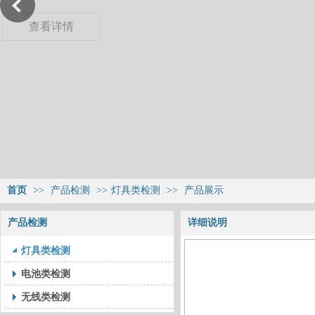
查看详情
首页
>>
产品检测
>>
灯具类检测
>>
产品展示
产品检测
详细说明
灯具类检测
电池类检测
无线类检测