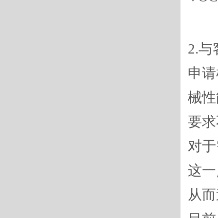
2.
申请
械性
要求
对于
这一
从而