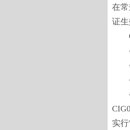
在常
证生
CI
●
●工
●
●
CI
实行