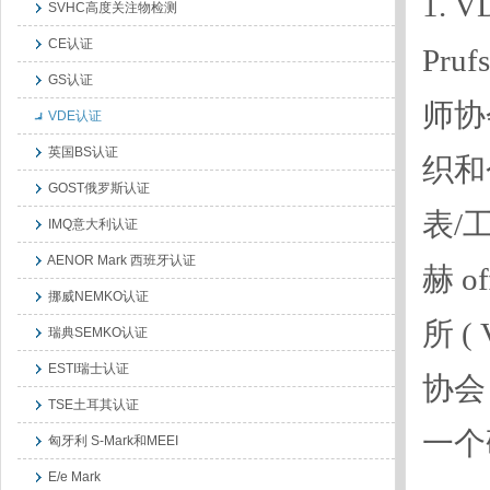
1.
SVHC高度关注物检测
CE认证
Pruf
GS认证
师协
VDE认证
英国BS认证
织和
GOST俄罗斯认证
表/
IMQ意大利认证
AENOR Mark 西班牙认证
赫 o
挪威NEMKO认证
所 ( 
瑞典SEMKO认证
ESTI瑞士认证
协会 (
TSE土耳其认证
一个
匈牙利 S-Mark和MEEI
E/e Mark