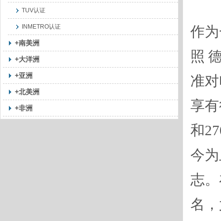
TUV认证
INMETRO认证
作为
+南美洲
照 
+大洋洲
+亚洲
准对
+北美洲
享有
+非洲
和2
今为
志。
名，