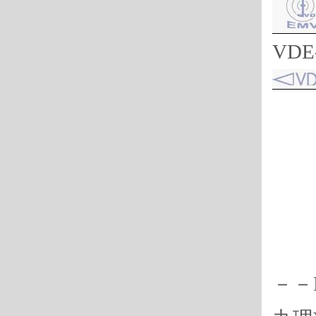
V
D
－
－
－
－
－
－－