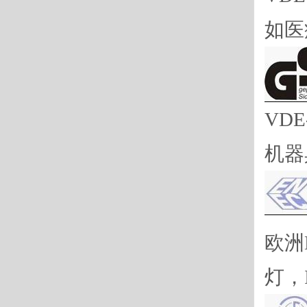
如医
V
D
机器
欧洲
灯，